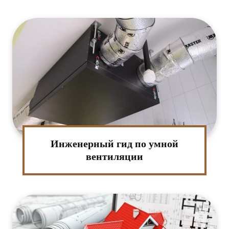
:*
Инженерный гид по умной
ктронная
вентиляции
та:*
-
т: