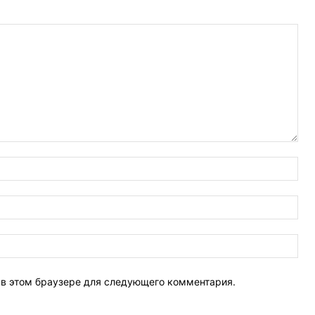
Имя
Эле
поч
Веб
Сай
т в этом браузере для следующего комментария.