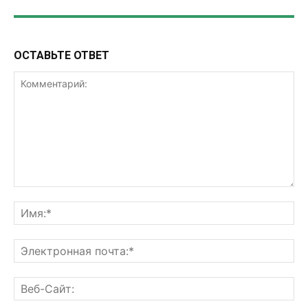
ОСТАВЬТЕ ОТВЕТ
Комментарий:
Им
Эл
поч
Ве
Са