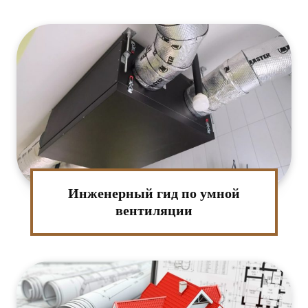
Инженерный гид по умной
:*
вентиляции
ктронная
та:*
-
т: