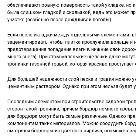
обеспечивают ровную поверхность такой укладке, но и 
была слишком гладкой и скользкой, ведь это может п
участке (особенно после дождливой погоды).
Если после укладки между отдельными элементами пли
зацементировать, чтобы плитка прослужила дольше и н
предотвращения попадания влаги в нижние слои дорожк
много снега). При этом маленькие щелочки даже могут
тропинки газонной травой, которая красиво проступает 
Для большей надежности слой песка и гравия можно ук
цементным раствором. Однако при этом нельзя будет у
Последним элементом при строительстве садовой тропи
сторон такой тропинки, причем бордюр немного прев
для бордюра могут быть самые различные. Однако пр
компонентам таких материалов. Можно соорудить борд
смотрятся бордюры из цветного кирпича, возможен ва