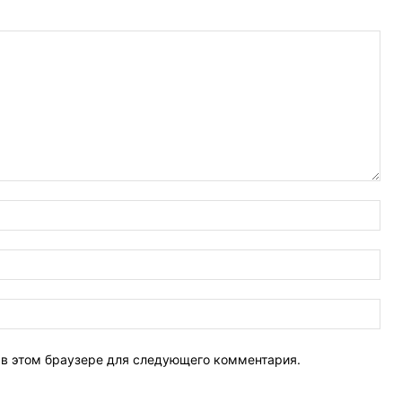
Имя
Эле
поч
Веб
Сай
т в этом браузере для следующего комментария.