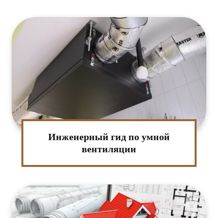
:*
Инженерный гид по умной
ктронная
вентиляции
та:*
-
т: