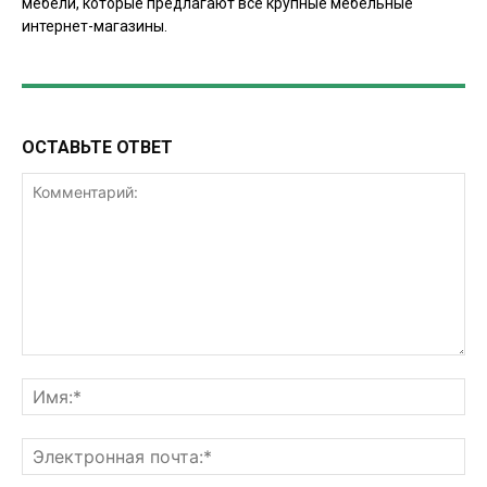
мебели, которые предлагают все крупные мебельные
интернет-магазины.
ОСТАВЬТЕ ОТВЕТ
Комментарий:
Им
Эл
поч