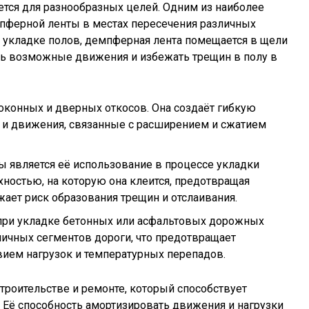
ется для разнообразных целей. Одним из наиболее
пферной ленты в местах пересечения различных
и укладке полов, демпферная лента помещается в щели
ть возможные движения и избежать трещин в полу в
оконных и дверных откосов. Она создаёт гибкую
 и движения, связанные с расширением и сжатием
является её использование в процессе укладки
хностью, на которую она клеится, предотвращая
жает риск образования трещин и отслаивания.
 при укладке бетонных или асфальтовых дорожных
личных сегментов дороги, что предотвращает
ием нагрузок и температурных перепадов.
троительстве и ремонте, который способствует
Её способность амортизировать движения и нагрузки