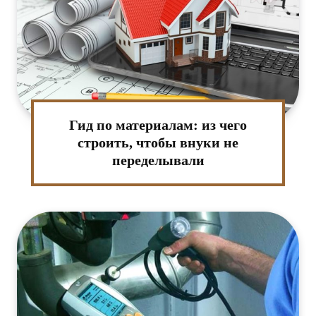
ктронная
та:*
-
т:
Гид по материалам: из чего
строить, чтобы внуки не
переделывали