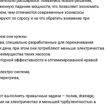
чительно расширился: появились новые решения,
иженную падение мощности, что позволяет экономить
ерем, чем отличаются современные хознасосы
уют по спросу и на что обратить внимание при
чем они нужны
а, специально разработанные для перекачивания
 дачи, при этом они потребляют меньше электричества
еимущества таких насосов:
оторной эффективности и оптимизированной кривой
лектро-система;
перегрева;
т выполнять привычные задачи — полив, drainage,
ми на электричество и меньшей турбулентностью в