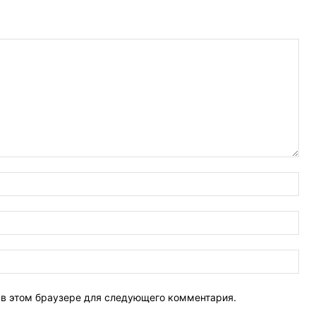
Имя
Эле
поч
Веб
Сай
т в этом браузере для следующего комментария.