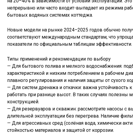
на 20–40% в зависимости от условий эксплуатации. Это 
непрерывно или часто входит-выпадает из режима рабо
бытовых водяных системах коттеджа.
Новые модели на рынке 2024–2025 годов обычно полу
соответствуют международным стандартам, что упроща
показатели по официальным таблицам эффективности.
Типы применений и рекомендации по выбору
— Для бытового полива и мелкого водоснабжения: под
характеристикой и низким потреблением в рабочем ди
плавного регулирования и наличия защиты от сухого ход
— Для систем дренажа и откачки: важна устойчивость к
работать при разнице высот. В таких случаях полезны
конструкцией.
— Для резервуаров и скважин: рассмотрите насосы с 
длительной эксплуатации без перегрева. Наличие филь
— Для агрессивных сред (солёная вода, химически акт
стойкостью материалов и защитой от коррозии.