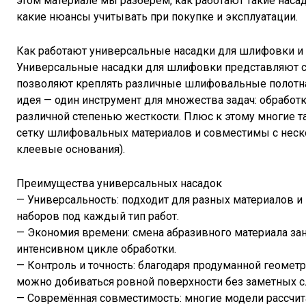
этом материале мы разберём, как работают такие насад
какие нюансы учитывать при покупке и эксплуатации.
Как работают универсальные насадки для шлифовки и
Универсальные насадки для шлифовки представляют 
позволяют креплять различные шлифовальные полотна, 
идея — один инструмент для множества задач: обработка
различной степенью жесткости. Плюс к этому многие 
сетку шлифовальных материалов и совместимы с неско
клеевые основания).
Преимущества универсальных насадок
— Универсальность: подходит для разных материалов и
наборов под каждый тип работ.
— Экономия времени: смена абразивного материала за
интенсивном цикле обработки.
— Контроль и точность: благодаря продуманной геомет
можно добиваться ровной поверхности без заметных с
— Совремённая совместимость: многие модели рассчит