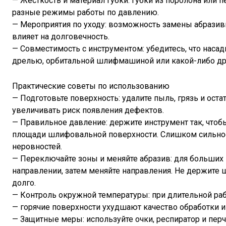
— Жёсткость и материал губки: губки из поролона или
разные режимы работы по давлению.
— Мероприятия по уходу: возможность замены абразив
влияет на долговечность.
— Совместимость с инструментом: убедитесь, что наса
дрелью, орбитальной шлифмашиной или какой-либо др
Практические советы по использованию
— Подготовьте поверхность: удалите пыль, грязь и оста
увеличивать риск появления дефектов.
— Правильное давление: держите инструмент так, что
площади шлифовальной поверхности. Слишком сильное
неровностей.
— Переключайте зоны и меняйте абразив: для больших
направлении, затем меняйте направления. Не держите
долго.
— Контроль окружной температуры: при длительной раб
— горячие поверхности ухудшают качество обработки и
— Защитные меры: используйте очки, респиратор и перч