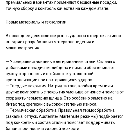
премиальных вариантах применяют бесшовные посадки,
точную сборку и контроль качества на каждом этапе.
Новые материалы и технологии
В последнее десятилетие рынок ударных отвёрток активно
внедряет разработки из материаловедения и
машиностроения:
— Усовершенствованные легированные стали. Сплавы с
добавками ванадия, молибдена и никеля обеспечивают
нужную прочность и стойкость к усталостной
кристаллизации при повторяющихся ударах.
— Твердые покрытия. Нитрид титана, карбид кремния и
другие композитные покрытия уменьшают износ и помогают
сохранять геометрию шлица. Это особенно заметно на
битах под крепежи с высокой степенью износа.
— Термическая обработка. Правильная термообработка
(закалка, отпуск, Austenite/ Martensite режимы) подбирается
под конкретный состав стали и помогает поддерживать
баланс прочности и ударной вязкости.