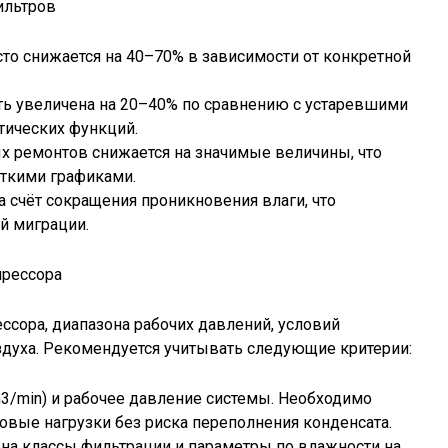
ильтров
то снижается на 40–70% в зависимости от конкретной
ть увеличена на 20–40% по сравнению с устаревшими
тических функций.
х ремонтов снижается на значимые величины, что
сткими графиками.
 счёт сокращения проникновения влаги, что
й миграции.
прессора
ссора, диапазона рабочих давлений, условий
духа. Рекомендуется учитывать следующие критерии:
3/min) и рабочее давление системы. Необходимо
овые нагрузки без риска переполнения конденсата.
на классы фильтрации и параметры по влажности на