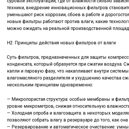
суровой эксплуатации, где от влажности сильно завис
техники, внедрение инновационных фильтров становитс
уменьшают риск коррозии, сбоев в работе и дорогостоя
новые фильтры работают против влаги, какие технологи
можно ожидать на реальной производственной площад
H2: Принципы действия новых фильтров от влаги
Суть фильтров, предназначенных для защиты компрессо
конденсата, который образуется при сжатии воздуха. С
капли и паровую фазу, что накапливает внутри системы
влагомасляного разделителя и ухудшению качества сж
нескольким принципам одновременно:
— Микропористая структура: особые мембраны и филь
уровне микрометров, снижая относительную влажност
— Холодная опроба и влагозащита: в некоторых моделя
позволяют собрать влагу в резервуаре до того, как она
— Резервирование и автоматическое очиствение: умны