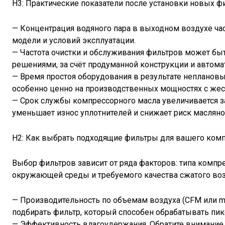
H3: Практические показатели после установки новых ф
— Концентрация водяного пара в выходном воздухе час
модели и условий эксплуатации.
— Частота очистки и обслуживания фильтров может бы
решениями, за счёт продуманной конструкции и автома
— Время простоя оборудования в результате неплановы
особенно ценно на производственных мощностях с же
— Срок службы компрессорного масла увеличивается за
уменьшает износ уплотнителей и снижает риск масляно
H2: Как выбрать подходящие фильтры для вашего ком
Выбор фильтров зависит от ряда факторов: типа компре
окружающей среды и требуемого качества сжатого воз
— Производительность по объемам воздуха (CFM или m
подбирать фильтр, который способен обрабатывать пик
— Эффективность влагоудержания. Обратите внимание 