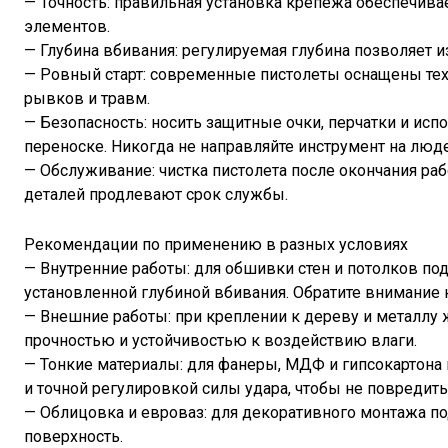
— Точность: правильная установка крепежа обеспечива
элементов.
— Глубина вбивания: регулируемая глубина позволяет 
— Ровный старт: современные пистолеты оснащены техн
рывков и травм.
— Безопасность: носить защитные очки, перчатки и ис
переноске. Никогда не направляйте инструмент на люде
— Обслуживание: чистка пистолета после окончания р
деталей продлевают срок службы.
Рекомендации по применению в разных условиях
— Внутренние работы: для обшивки стен и потолков по
установленной глубиной вбивания. Обратите внимание 
— Внешние работы: при креплении к дереву и металл
прочностью и устойчивостью к воздействию влаги.
— Тонкие материалы: для фанеры, МДФ и гипсокартона
и точной регулировкой силы удара, чтобы не повредить
— Облицовка и евроваз: для декоративного монтажа по
поверхность.