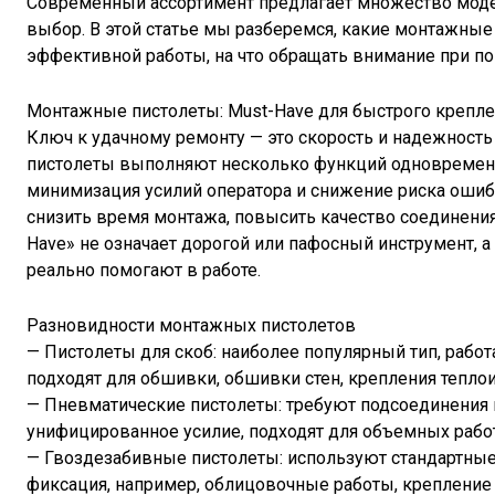
Современный ассортимент предлагает множество модел
выбор. В этой статье мы разберемся, какие монтажны
эффективной работы, на что обращать внимание при по
Монтажные пистолеты: Must-Have для быстрого крепл
Ключ к удачному ремонту — это скорость и надежност
пистолеты выполняют несколько функций одновременно
минимизация усилий оператора и снижение риска ошиб
снизить время монтажа, повысить качество соединения
Have» не означает дорогой или пафосный инструмент, а
реально помогают в работе.
Разновидности монтажных пистолетов
— Пистолеты для скоб: наиболее популярный тип, раб
подходят для обшивки, обшивки стен, крепления тепло
— Пневматические пистолеты: требуют подсоединения 
унифицированное усилие, подходят для объемных работ
— Гвоздезабивные пистолеты: используют стандартные 
фиксация, например, облицовочные работы, крепление