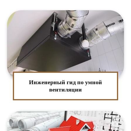
Инженерный гид по умной
вентиляции
:*
ктронная
та:*