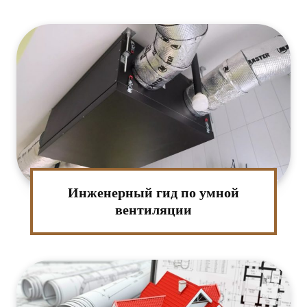
Инженерный гид по умной
вентиляции
:*
ктронная
та:*
-
т: