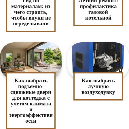
Гид по
Летний ремонт:
материалам: из
профилактика
чего строить,
газовой
чтобы внуки не
котельной
переделывали
Как выбрать
Как выбрать
подъемно-
лучшую
сдвижные двери
воздуходувку
для коттеджа с
учетом климата
и
энергоэффективн
ости