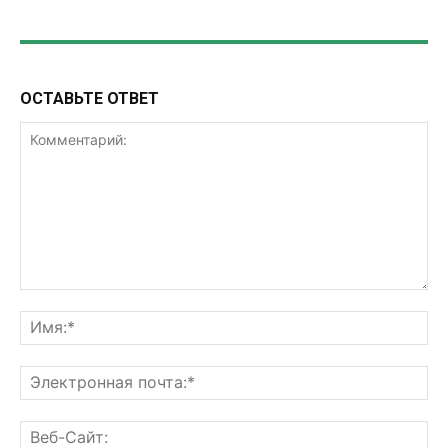
ОСТАВЬТЕ ОТВЕТ
Комментарий:
Им
Эл
поч
Ве