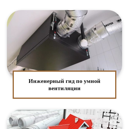
:*
ктронная
та:*
-
т:
Инженерный гид по умной
вентиляции