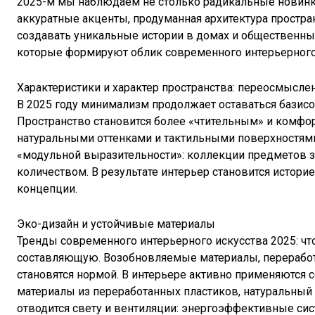
2025-м мы наблюдаем не столько радикальные новин
аккуратные акценты, продуманная архитектура простр
создавать уникальные истории в домах и общественны
которые формируют облик современного интерьерного
Характеристики и характер пространства: переосмысл
В 2025 году минимализм продолжает оставаться базисо
Пространство становится более «чтительным» и комфор
натуральными оттенками и тактильными поверхностям
«модульной выразительности»: коллекции предметов з
количеством. В результате интерьер становится истори
концепции.
Эко-дизайн и устойчивые материалы
Тренды современного интерьерного искусства 2025: ч
составляющую. Возобновляемые материалы, переработк
становятся нормой. В интерьере активно применяются
материалы из переработанных пластиков, натуральный 
отводится свету и вентиляции: энергоэффективные сис