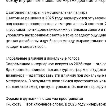
между внутренним и внешним мирами достигается чере
Цветовые палитры и эмоциональная палитра
Цветовые решения в 2025 году варьируются от увере
под характер пространства и эмоциональный контекст. 
глубокими, почти драматическими оттенками синего и 
управлять настроением: светлые тона создают ощущение
цветах дизайнеры ищут баланс между выразительност
говорить сами за себя.
Глобальные влияния и локальные голоса
Современное интерьерное искусство 2025 года — это с
Вдохновение привозят архитектурные формы и художес
дизайнера — адаптировать эти влияния под локальные к
материалов. В результате появляются пространства, 
«человеческими», где культурные отсылки не перегру
Формы и функции: новое vue пространства
Гибкость — вот ключевое слово. В 2025 году интерьер