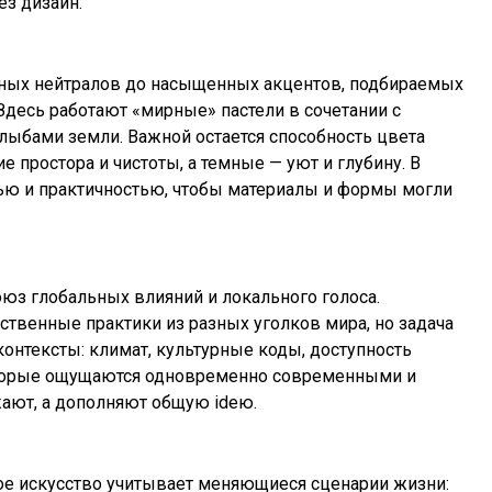
з дизайн.
нных нейтралов до насыщенных акцентов, подбираемых
Здесь работают «мирные» пастели в сочетании с
глыбами земли. Важной остается способность цвета
 простора и чистоты, а темные — уют и глубину. В
ью и практичностью, чтобы материалы и формы могли
оюз глобальных влияний и локального голоса.
твенные практики из разных уголков мира, но задача
онтексты: климат, культурные коды, доступность
которые ощущаются одновременно современными и
жают, а дополняют общую ideю.
ное искусство учитывает меняющиеся сценарии жизни: