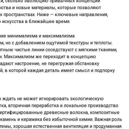
ки, сколько эволюцию привычных концепций:
анства и новые материалы, которые позволяют
х пространствах. Ниже — ключевые направления,
 искусства в ближайшее время.
ение минимализма и максимализма
м, но с добавлением ощутимой текстуры и теплоты.
тным: чистые линии соседствуют с мягкими тканями,
и. Максимализм же переходит в концепцию
адают настроение, не перегружая обстановку
ей, в которой каждая деталь имеет смысл и подпорку
то ждать не может игнорировать экологическую
а, вторичная переработка и локальное производство
 сертифицированные древесные волокна, композитные
камень и керамика без избыточной химии. Важная роль
темы, хорошая естественная вентиляция и продуманная