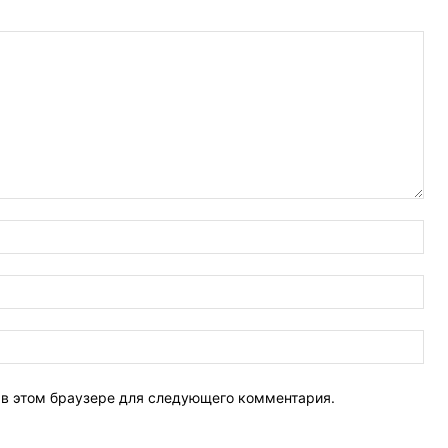
Имя
Эле
поч
Веб
Сай
т в этом браузере для следующего комментария.