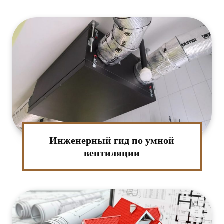
:*
Инженерный гид по умной
ктронная
вентиляции
та:*
-
т: