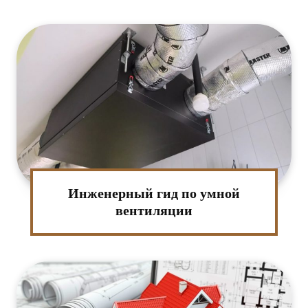
:*
ктронная
Инженерный гид по умной
та:*
вентиляции
-
т: