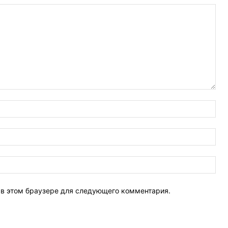
Имя
Эле
поч
Веб
Сай
т в этом браузере для следующего комментария.