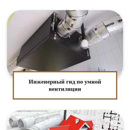
:*
ктронная
та:*
-
т:
Инженерный гид по умной
вентиляции