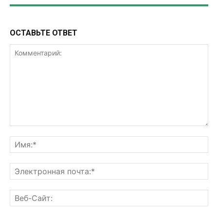
ОСТАВЬТЕ ОТВЕТ
Комментарий:
Им
Эл
поч
Ве
Са